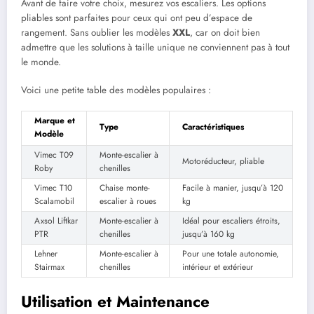
Avant de faire votre choix, mesurez vos escaliers. Les options
pliables sont parfaites pour ceux qui ont peu d’espace de
rangement. Sans oublier les modèles
XXL
, car on doit bien
admettre que les solutions à taille unique ne conviennent pas à tout
le monde.
Voici une petite table des modèles populaires :
Marque et
Type
Caractéristiques
Modèle
Vimec T09
Monte-escalier à
Motoréducteur, pliable
Roby
chenilles
Vimec T10
Chaise monte-
Facile à manier, jusqu’à 120
Scalamobil
escalier à roues
kg
Axsol Liftkar
Monte-escalier à
Idéal pour escaliers étroits,
PTR
chenilles
jusqu’à 160 kg
Lehner
Monte-escalier à
Pour une totale autonomie,
Stairmax
chenilles
intérieur et extérieur
Utilisation et Maintenance