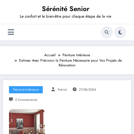
Aller
Sérénité Senior
au
contenu
Le confort et le bien-être pour chaque étape de la vie
Accueil
Peinture Intérieure
Estimez Avec Précision la Peinture Nécessaire pour Vos Projets de
Rénovation
Peinture Intérieure
Patrick
27/08/2024
0 Commentaires