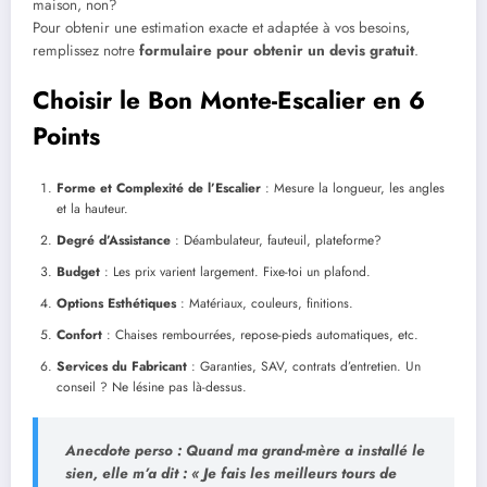
maison, non?
Pour obtenir une estimation exacte et adaptée à vos besoins,
remplissez notre
formulaire pour obtenir un devis gratuit
.
Choisir le Bon Monte-Escalier en 6
Points
Forme et Complexité de l’Escalier
: Mesure la longueur, les angles
et la hauteur.
Degré d’Assistance
: Déambulateur, fauteuil, plateforme?
Budget
: Les prix varient largement. Fixe-toi un plafond.
Options Esthétiques
: Matériaux, couleurs, finitions.
Confort
: Chaises rembourrées, repose-pieds automatiques, etc.
Services du Fabricant
: Garanties, SAV, contrats d’entretien. Un
conseil ? Ne lésine pas là-dessus.
Anecdote perso
: Quand ma grand-mère a installé le
sien, elle m’a dit : « Je fais les meilleurs tours de